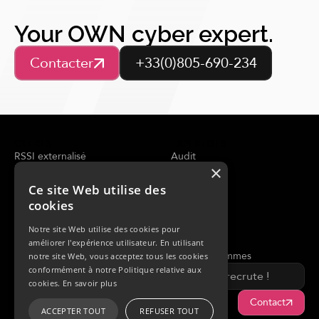
Your OWN cyber expert.
Contacter
+33(0)805-690-234
OFFRES
EXPERTISES
RSSI externalisé
Audit
×
Évaluation de la sécurité
Conseil
Analyse de la menace
CERT
Ce site Web utilise des
SOC Managé
cookies
Réponse à incident
Notre site Web utilise des cookies pour
RESSOURCES
OWN
améliorer l'expérience utilisateur. En utilisant
Blog
Qui nous sommes
notre site Web, vous acceptez tous les cookies
Actualités & Events
conformément à notre Politique relative aux
On recrute !
Analyses
cookies.
En savoir plus
Contact
ACCEPTER TOUT
REFUSER TOUT