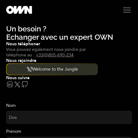
Un besoin ?
Echanger avec un expert OWN
Nous téléphoner
Vous pouvez également nous joindre par
téléphone au :
+33(0)805-690-234
Nous rejoindre
Welcome to the Jungle
Nous suivre
Nom
Prénom